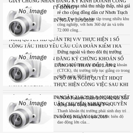
GIẤY CHỨNG NHẬN ĐĂNG KÝ KINH DOANH CÔNG
Cơ hội mua nhà thu nhập thấp, nhà giá
TY CP ĐỆ TAM (172 TỶ ĐỒNG )
rẻ cho cộng đồng dân cư Nhơn Trạch
Nhơn Trạch là địa bàn tập trung nhiều khu
CÔNG BỐ THÔNG TIN NGÀY 11/9/2018
công nghiệp, với hơn 360 dự án và trên
72.000 công...
NGHỊ QUYẾT HĐ QUẢN TRỊ V/V THỰC HIỆN 1 SỐ
CÔNG TÁC THEO YÊU CẦU CỦA ĐOÀN KIỂM TRA
Đứng ngoài và theo dõi thị trường
UBCKNN & CBTT NGÀ
GIẤY CHỨNG NHẬN ĐĂNG KÝ CHỨNG KHOÁN SỐ
136 ( 172 TỶ ĐỒNG)- ĐĂNG KÝ THAY ĐỔI LẦN 2
Theo nhận định của công ty chứng khoán
(CTCK), thị trường tiếp tục giằng co trong
NGÀY 05/9/2018)
phiên ngày 08/03 với...
CÔNG BỐ THÔNG TIN SỐ 08 & NGHỊ QUYẾT HĐQT
NGÀY 24/8/2018 V/V THỰC HIỆN CÔNG VIỆC SAU KHI
NHẬN ĐƯỢC
CÔNG BỐ THÔNG TIN NGÀY 21/8/2018 & NGHỊ QUYẾT
VN30 Futures Tuần 26/02-02/03: Sôi
HĐQT V/V CHẤP THUẬN CHUYỂN NHƯỢNG QUYỀN
động hoạt động trading T+0
SDĐ TẠI VSIP
Thanh khoản thị trường phái sinh duy trì
CÔNG BỐ THÔNG TIN SỐ 05 NGÀY 16/8/2018
sôi động trong tuần qua. Trước biên độ
dao động lớn của...