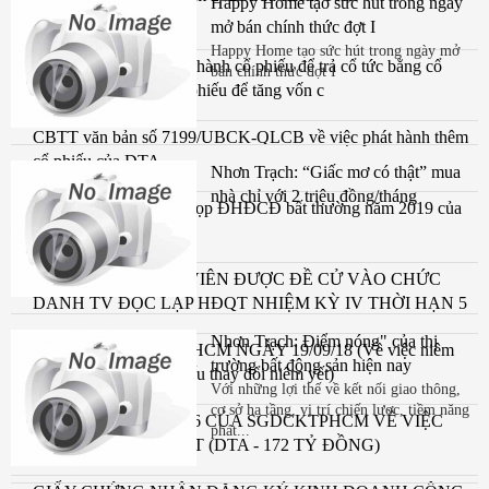
Happy Home tạo sức hút trong ngày
mở bán chính thức đợt I
Happy Home tạo sức hút trong ngày mở
Công bố thông tin phát hành cổ phiếu để trả cổ tức bằng cổ
bán chính thức đợt I
phiếu và phát hành cổ phiếu để tăng vốn c
CBTT văn bản số 7199/UBCK-QLCB về việc phát hành thêm
cổ phiếu của DTA
Nhơn Trạch: “Giấc mơ có thật” mua
nhà chỉ với 2 triệu đồng/tháng
CBTT thông báo mời họp ĐHĐCĐ bất thường năm 2019 của
CTCP Đệ Tam
THÔNG BÁO ỨNG VIÊN ĐƯỢC ĐỀ CỬ VÀO CHỨC
DANH TV ĐỘC LẬP HĐQT NHIỆM KỲ IV THỜI HẠN 5
NĂM (2018-2023)
Nhơn Trạch: Điểm nóng" của thị
CV SỐ 1180/TB/SGDHCM NGÀY 19/09/18 (Về việc niêm
trường bất động sản hiện nay
yết và giao dịch cổ phiếu thay đổi niêm yết)
Với những lợi thế về kết nối giao thông,
cơ sở hạ tầng, vị trí chiến lược, tiềm năng
QUYẾT ĐỊNH SỐ 346 CỦA SGDCKTPHCM VỀ VIỆC
phát...
THAY ĐỔI NIÊM YẾT (DTA - 172 TỶ ĐỒNG)