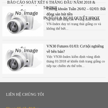
BÁO CÁO SOÁT XÉT 6 THÁNG ĐẦU NĂM 2018 &
CBTT SỐ 04 NGÀY 15/8/2018
Chứng khoán Tuần 26/02 – 02/03: Bất
động sản hút tiền
CÔNG BỐ THÔNG TIN SỐ 03 & NGHỊ QUYẾT HĐQT
Áp lực bán tăng cao ở vùng đỉnh khiến
NGÀY 15/8/2018
VN-Index duy trì trạng thái giằng co và
không thể bứt...
VN30 Futures 01/03: Cơ hội nghiêng
về bên bán?
Việc VN30-Index kiểm định vùng đỉnh
tháng 01/2018 sẽ khiến tình trạng giằng co
tiếp tục chiếm ưu thế trên...
LIÊN HỆ CHÚNG TÔI