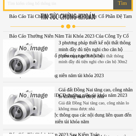
Tìm
TIN TỨC CHỨNG KHOÁN
Báo Cáo Tài Chính Qúy 1/2024 của Công Ty Cổ Phần Đệ Tam
Báo Cáo Thường Niên Năm Tài Khóa 2023 Của Công Ty Cổ
Phần Đệ Tam
3 phương pháp thiết kế nội thất thông
minh đầy đủ tiện nghi cho căn hộ
Báo cáo sau giao dịch cổ phiếu của người nội bộ
30m2
3 phương pháp thiết kế nội thất thông
minh đầy đủ tiện nghi cho căn hộ 30m2
Tài liệu ĐHĐCĐ thường niên năm tài khóa 2023
Giá đất Đồng Nai tăng cao, công nhân
Thông báo mời họp ĐHĐCĐ thường niên tài khóa năm 2023
lo không mua được nhà
ngày 4.4.24
Giá đất Đồng Nai tăng cao, công nhân lo
không mua được nhà
Nghị Quyết số 01 về việc thông qua các nội dung liên quan đến
tổ chức ĐHCĐ thường niên tài khóa năm
Báo Cáo Tài Chính Năm 2023 Sau Kiểm Toán