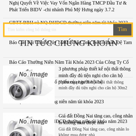
Nghị Quyết Về Việc Vay Vốn Ngân Hàng TMCP Đầu Tư &
Phát Triển BIDV -chi nhánh Phú Mỹ Hưng ngày 3.7.2
CBTT BBH và NQ ĐHĐCĐ thường niên năm tài khóa 2023
Tìm
TIN TỨC CHỨNG KHOÁN
Báo Cáo Tài Chính Qúy 1/2024 của Công Ty Cổ Phần Đệ Tam
Báo Cáo Thường Niên Năm Tài Khóa 2023 Của Công Ty Cổ
Phần Đệ Tam
3 phương pháp thiết kế nội thất thông
minh đầy đủ tiện nghi cho căn hộ
Báo cáo sau giao dịch cổ phiếu của người nội bộ
30m2
3 phương pháp thiết kế nội thất thông
minh đầy đủ tiện nghi cho căn hộ 30m2
Tài liệu ĐHĐCĐ thường niên năm tài khóa 2023
Giá đất Đồng Nai tăng cao, công nhân
Thông báo mời họp ĐHĐCĐ thường niên tài khóa năm 2023
lo không mua được nhà
ngày 4.4.24
Giá đất Đồng Nai tăng cao, công nhân lo
không mua được nhà