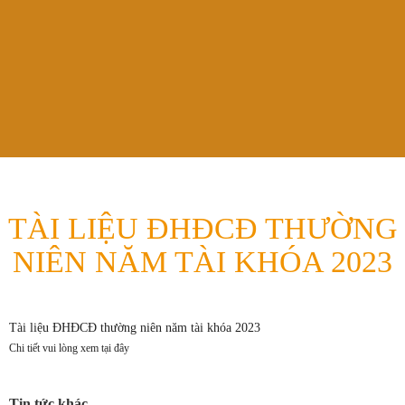
TÀI LIỆU ĐHĐCĐ THƯỜNG
NIÊN NĂM TÀI KHÓA 2023
Tài liệu ĐHĐCĐ thường niên năm tài khóa 2023
Chi tiết vui lòng xem tại đây
Tin tức khác