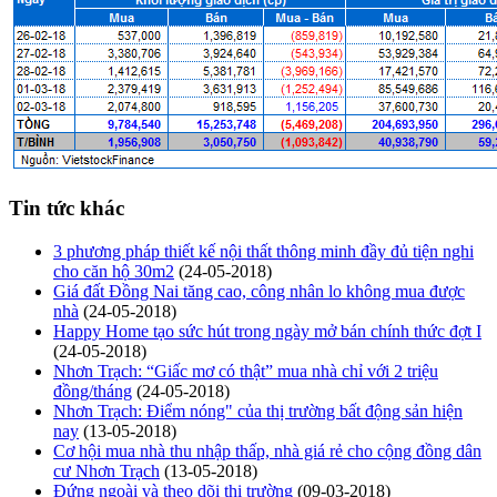
Tin tức khác
3 phương pháp thiết kế nội thất thông minh đầy đủ tiện nghi
cho căn hộ 30m2
(24-05-2018)
Giá đất Đồng Nai tăng cao, công nhân lo không mua được
nhà
(24-05-2018)
Happy Home tạo sức hút trong ngày mở bán chính thức đợt I
(24-05-2018)
Nhơn Trạch: “Giấc mơ có thật” mua nhà chỉ với 2 triệu
đồng/tháng
(24-05-2018)
Nhơn Trạch: Điểm nóng" của thị trường bất động sản hiện
nay
(13-05-2018)
Cơ hội mua nhà thu nhập thấp, nhà giá rẻ cho cộng đồng dân
cư Nhơn Trạch
(13-05-2018)
Đứng ngoài và theo dõi thị trường
(09-03-2018)