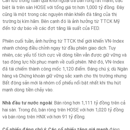
Cần lưu trong tuần qua khối ngoại đã bán ròng rất mạnh, đặc
biệt là trên sàn HOSE với tổng giá trị hơn 1,000 tỷ đồng. Đây
cũng là một trong các nguyên nhân khiến đà tăng của thị
trường bị kìm hãm. Bên cạnh đó là ảnh hưởng từ TTCK Mỹ
đến từ dự báo về các đợt tăng lãi suất của FED.
Phiên cuối tuần, ảnh hưởng từ TTCK thế giới khiến VN-Index
nhanh chóng điều chỉnh ngay từ đầu phiên giao dịch. Tuy
nhiên, các yếu tố tích cực về dòng tiền vẫn được giữ vững và
tạo động lực hồi phục mạnh về cuối phiên. Nhờ đó, VN-Index
đã tái chiếm thành công mốc 1,120 điểm. Đáng chú ý, dù Ngân
hàng và Chứng khoán giữ vững sắc xanh cho thị trường nhưng
Bất động sản mới là nhóm cổ phiếu nổi bật nhất khi thu hút
mạnh dòng tiền chảy vào.
Nhà đầu tư nước ngoài
: Bán ròng hơn 1,111 tỷ đồng trên cả
hai sàn. Trong đó, bán ròng trên HOSE với hơn 1,020 tỷ đồng
và bán ròng trên HNX với hơn 91 tỷ đồng.
Cổ phiếu đáng chú ý
:
Các cổ phiếu tăng giá mạnh
đáng