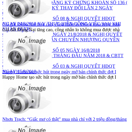
GIẤY CHỨNG NHẬN ĐĂNG KÝ CHỨNG KHOÁN SỐ 136 (
172 TỶ ĐỒNG)- ĐĂNG KÝ THAY ĐỔI LẦN 2 NGÀY
05/9/2018)
CÔNG BỐ THÔNG TIN SỐ 08 & NGHỊ QUYẾT HĐQT
NGÀY 24/8/2018 V/V THỰC HIỆN CÔNG VIỆC SAU KHI
Giá đất Đồng Nai tăng cao, công nhân lo không mua được nhà
NHẬN ĐƯỢC
Giá đất Đồng Nai tăng cao, công nhân lo không mua được nhà
CÔNG BỐ THÔNG TIN NGÀY 21/8/2018 & NGHỊ QUYẾT
HĐQT V/V CHẤP THUẬN CHUYỂN NHƯỢNG QUYỀN
SDĐ TẠI VSIP
CÔNG BỐ THÔNG TIN SỐ 05 NGÀY 16/8/2018
BÁO CÁO SOÁT XÉT 6 THÁNG ĐẦU NĂM 2018 & CBTT
SỐ 04 NGÀY 15/8/2018
CÔNG BỐ THÔNG TIN SỐ 03 & NGHỊ QUYẾT HĐQT
NGÀY 15/8/2018
Happy Home tạo sức hút trong ngày mở bán chính thức đợt I
Happy Home tạo sức hút trong ngày mở bán chính thức đợt I
Nhơn Trạch: “Giấc mơ có thật” mua nhà chỉ với 2 triệu đồng/tháng