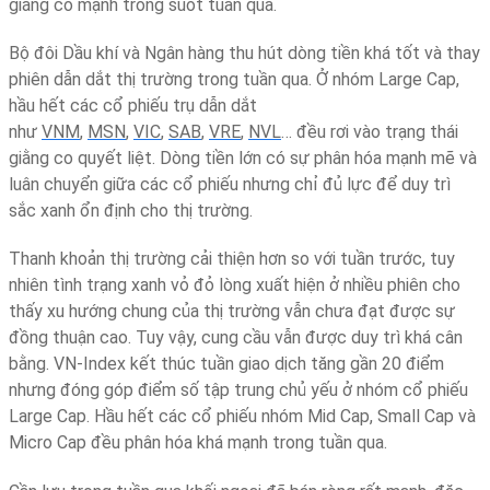
giằng co mạnh trong suốt tuần qua.
Bộ đôi Dầu khí và Ngân hàng thu hút dòng tiền khá tốt và thay
phiên dẫn dắt thị trường trong tuần qua. Ở nhóm Large Cap,
hầu hết các cổ phiếu trụ dẫn dắt
như
VNM
,
MSN
,
VIC
,
SAB
,
VRE
,
NVL
… đều rơi vào trạng thái
giằng co quyết liệt. Dòng tiền lớn có sự phân hóa mạnh mẽ và
luân chuyển giữa các cổ phiếu nhưng chỉ đủ lực để duy trì
sắc xanh ổn định cho thị trường.
Thanh khoản thị trường cải thiện hơn so với tuần trước, tuy
nhiên tình trạng xanh vỏ đỏ lòng xuất hiện ở nhiều phiên cho
thấy xu hướng chung của thị trường vẫn chưa đạt được sự
đồng thuận cao. Tuy vậy, cung cầu vẫn được duy trì khá cân
bằng. VN-Index kết thúc tuần giao dịch tăng gần 20 điểm
nhưng đóng góp điểm số tập trung chủ yếu ở nhóm cổ phiếu
Large Cap. Hầu hết các cổ phiếu nhóm Mid Cap, Small Cap và
Micro Cap đều phân hóa khá mạnh trong tuần qua.