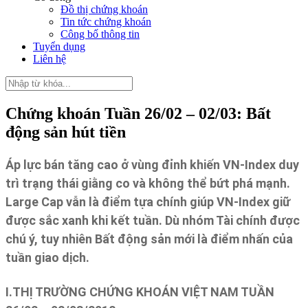
Đồ thị chứng khoán
Tin tức chứng khoán
Công bố thông tin
Tuyển dụng
Liên hệ
Chứng khoán Tuần 26/02 – 02/03: Bất
động sản hút tiền
Áp lực bán tăng cao ở vùng đỉnh khiến VN-Index duy
trì trạng thái giằng co và không thể bứt phá mạnh.
Large Cap vẫn là điểm tựa chính giúp VN-Index giữ
được sắc xanh khi kết tuần. Dù nhóm Tài chính được
chú ý, tuy nhiên Bất động sản mới là điểm nhấn của
tuần giao dịch.
I.THỊ TRƯỜNG CHỨNG KHOÁN VIỆT NAM TUẦN