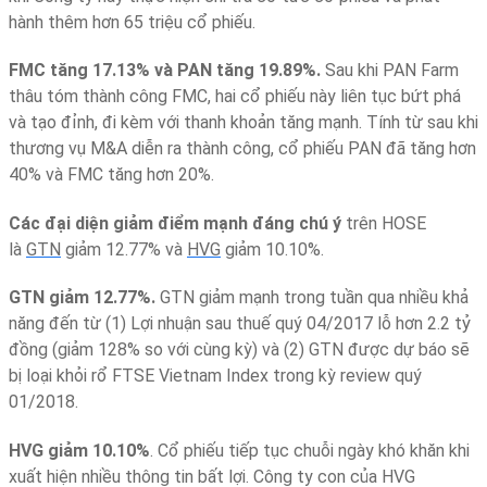
hành thêm hơn 65 triệu cổ phiếu.
FMC tăng 17.13% và PAN tăng 19.89%.
Sau khi PAN Farm
thâu tóm thành công FMC, hai cổ phiếu này liên tục bứt phá
và tạo đỉnh, đi kèm với thanh khoản tăng mạnh. Tính từ sau khi
thương vụ M&A diễn ra thành công, cổ phiếu PAN đã tăng hơn
40% và FMC tăng hơn 20%.
Các đại diện giảm điể
m mạnh đáng chú ý
trên HOSE
là
GTN
giảm 12.77% và
HVG
giảm 10.10%.
GTN giảm 12.77%.
GTN giảm mạnh trong tuần qua nhiều khả
năng đến từ (1) Lợi nhuận sau thuế quý 04/2017 lỗ hơn 2.2 tỷ
đồng (giảm 128% so với cùng kỳ) và (2) GTN được dự báo sẽ
bị loại khỏi rổ FTSE Vietnam Index trong kỳ review quý
01/2018.
HVG giảm 10.10%
. Cổ phiếu tiếp tục chuỗi ngày khó khăn khi
xuất hiện nhiều thông tin bất lợi. Công ty con của HVG