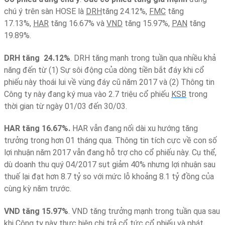
chú ý trên sàn HOSE là
DRH
tăng 24.12%,
FMC
tăng
17.13%,
HAR
tăng 16.67% và
VND
tăng 15.97%,
PAN
tăng
19.89%.
DRH tăng 24.12%
. DRH tăng mạnh trong tuần qua nhiều khả
năng đến từ (1) Sự sôi động của dòng tiền bắt đáy khi cổ
phiếu này thoái lui về vùng đáy cũ năm 2017 và (2) Thông tin
Công ty này đang ký mua vào 2.7 triệu cổ phiếu
KSB
trong
thời gian từ ngày 01/03 đến 30/03.
HAR tăng 16.67%.
HAR vẫn đang nối dài xu hướng tăng
trưởng trong hơn 01 tháng qua. Thông tin tích cực về con số
lợi nhuận năm 2017 vẫn đang hỗ trợ cho cổ phiếu này. Cụ thể,
dù doanh thu quý 04/2017 sụt giảm 40% nhưng lợi nhuận sau
thuế lại đạt hơn 8.7 tỷ so với mức lỗ khoảng 8.1 tỷ đồng của
cùng kỳ năm trước.
VND tăng 15.97%
. VND tăng trưởng mạnh trong tuần qua sau
khi Công ty này thực hiện chi trả cổ tức cổ phiếu và phát