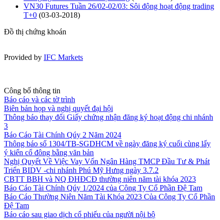
VN30 Futures Tuần 26/02-02/03: Sôi động hoạt động trading
T+0
(03-03-2018)
Đồ thị chứng khoán
Provided by
IFC Markets
Công bố thông tin
Báo cáo và các tờ trình
Biên bản họp và nghị quyết đại hội
Thông báo thay đổi Giấy chứng nhận đăng ký hoạt động chi nhánh
3
Báo Cáo Tài Chính Qúy 2 Năm 2024
Thông báo số 1304/TB-SGDHCM về ngày đăng ký cuối cùng lấy
ý kiến cổ đông bằng văn bản
Nghị Quyết Về Việc Vay Vốn Ngân Hàng TMCP Đầu Tư & Phát
Triển BIDV -chi nhánh Phú Mỹ Hưng ngày 3.7.2
CBTT BBH và NQ ĐHĐCĐ thường niên năm tài khóa 2023
Báo Cáo Tài Chính Qúy 1/2024 của Công Ty Cổ Phần Đệ Tam
Báo Cáo Thường Niên Năm Tài Khóa 2023 Của Công Ty Cổ Phần
Đệ Tam
Báo cáo sau giao dịch cổ phiếu của người nội bộ