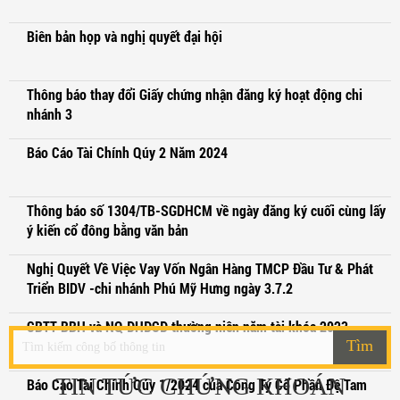
Biên bản họp và nghị quyết đại hội
Thông báo thay đổi Giấy chứng nhận đăng ký hoạt động chi
nhánh 3
Báo Cáo Tài Chính Qúy 2 Năm 2024
Thông báo số 1304/TB-SGDHCM về ngày đăng ký cuối cùng lấy
ý kiến cổ đông bằng văn bản
Nghị Quyết Về Việc Vay Vốn Ngân Hàng TMCP Đầu Tư & Phát
Triển BIDV -chi nhánh Phú Mỹ Hưng ngày 3.7.2
CBTT BBH và NQ ĐHĐCĐ thường niên năm tài khóa 2023
Tìm
TIN TỨC CHỨNG KHOÁN
Báo Cáo Tài Chính Qúy 1/2024 của Công Ty Cổ Phần Đệ Tam