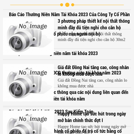
Báo Cáo Thường Niên Năm Tài Khóa 2023 Của Công Ty Cổ Phần
Đệ Tam
3 phương pháp thiết kế nội thất thông
minh đầy đủ tiện nghi cho căn hộ
Báo cáo sau giao dịch cổ phiếu của người nội bộ
30m2
3 phương pháp thiết kế nội thất thông
minh đầy đủ tiện nghi cho căn hộ 30m2
Tài liệu ĐHĐCĐ thường niên năm tài khóa 2023
Giá đất Đồng Nai tăng cao, công nhân
Thông báo mời họp ĐHĐCĐ thường niên tài khóa năm 2023
lo không mua được nhà
ngày 4.4.24
Giá đất Đồng Nai tăng cao, công nhân lo
không mua được nhà
Nghị Quyết số 01 về việc thông qua các nội dung liên quan đến
tổ chức ĐHCĐ thường niên tài khóa năm
Báo Cáo Tài Chính Năm 2023 Sau Kiểm Toán
Happy Home tạo sức hút trong ngày
mở bán chính thức đợt I
Happy Home tạo sức hút trong ngày mở
Công bố thông tin phát hành cổ phiếu để trả cổ tức bằng cổ
bán chính thức đợt I