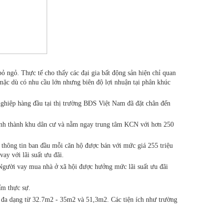
 ngỏ. Thực tế cho thấy các đại gia bất động sản hiện chỉ quan
ặc dù có nhu cầu lớn nhưng biên độ lợi nhuận tại phân khúc
nghiệp hàng đầu tại thị trường BĐS Việt Nam đã đặt chân đến
 hình thành khu dân cư và nằm ngay trung tâm KCN với hơn 250
hông tin ban đầu mỗi căn hộ được bán với mức giá 255 triệu
ay với lãi suất ưu đãi.
 Người vay mua nhà ở xã hội được hưởng mức lãi suất ưu đãi
ấm thực sự.
ích đa dạng từ 32.7m2 - 35m2 và 51,3m2. Các tiện ích như trường