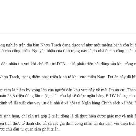
ông nghiệp trên địa bàn Nhơn Trạch đang được ví như một miếng bánh còn bị bỏ
ở cho công nhân. Nguyên nhân của tình trạng này là do nhà ở cho công nhân m
 đón nhận tin vui khi chủ đầu tư DTA – nhà phát triển bất động sản khu công 
N Nhơn Trạch, trọng điểm phát triển kinh tế khu vực miền Nam. Dự án này đã
xem là niềm hy vọng lớn của người dân khu vực này về mái ấm an cư. Theo t
toán 25,5 triệu đồng lần một, phần còn lại sẽ được ngân hàng BIDV hỗ trợ cho v
h về lãi suất cho vay ưu đãi nhà ở xã hội tại Ngân hàng Chính sách xã hội.
 sinh hoạt, chỉ cần trả góp 2 triệu đồng là đã thực hiện được giấc mơ về mái 
n tích thực tế dành cho tất cả các gia đình công nhân tại địa bàn, với diện t
ợc chủ đầu tư quan tâm phát triển.