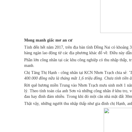
Mong manh giấc mơ an cư
Tính đến hết năm 2017, trên địa bàn tỉnh Đồng Nai có khoảng 
hàng ngàn lao động từ các địa phương khác đổ về. Điều này dẫn 
Phần lớn công nhân tại các khu công nghiệp có thu nhập thấp, 
manh.
Chị Tăng Thị Hạnh - công nhân tại KCN Nhơn Trạch chia sẻ:
"
400.000 đồng nữa là tháng mất 1,6 triệu đồng. Chưa tính tiền ă
Rời quê hương miền Trung vào Nhơn Trạch mưu sinh mới 1 năm na
lý. Theo tính toán của anh Sơn và những công nhân ở khu trọ, 
đau hay đình đám nhiều. Trong khi đó một căn nhà mặt đất 30m2
Thật vậy, những người thu nhập thấp như gia đình chị Hạnh, an