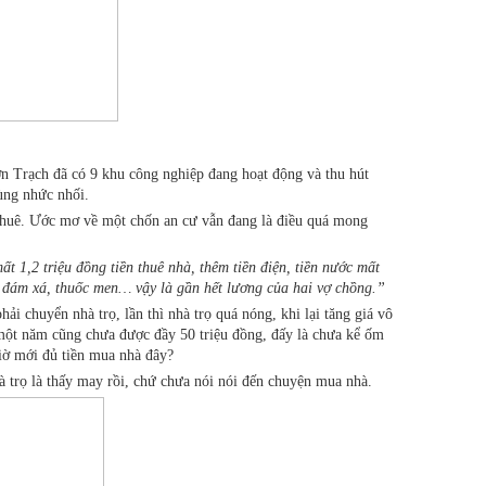
n Trạch đã có 9 khu công nghiệp đang hoạt động và thu hút
ùng nhức nhối.
i thuê. Ước mơ về một chốn an cư vẫn đang là điều quá mong
t 1,2 triệu đồng tiền thuê nhà, thêm tiền điện, tiền nước mất
xe, đám xá, thuốc men… vậy là gần hết lương của hai vợ chồng.”
chuyển nhà trọ, lần thì nhà trọ quá nóng, khi lại tăng giá vô
 một năm cũng chưa được đầy 50 triệu đồng, đấy là chưa kể ốm
iờ mới đủ tiền mua nhà đây?
 trọ là thấy may rồi, chứ chưa nói nói đến chuyện mua nhà.