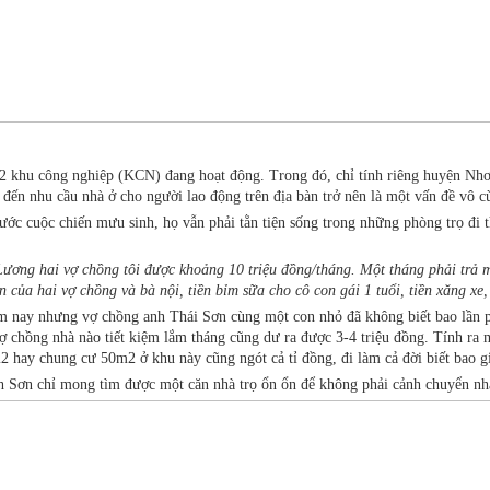
32 khu công nghiệp (KCN) đang hoạt động. Trong đó, chỉ tính riêng huyện Nhơ
đến nhu cầu nhà ở cho người lao động trên địa bàn trở nên là một vấn đề vô c
trước cuộc chiến mưu sinh, họ vẫn phải tằn tiện sống trong những phòng trọ đ
Lương hai vợ chồng tôi được khoảng 10 triệu đồng/tháng. Một tháng phải trả mấ
n của hai vợ chồng và bà nội, tiền bỉm sữa cho cô con gái 1 tuổi, tiền xăng 
y nhưng vợ chồng anh Thái Sơn cùng một con nhỏ đã không biết bao lần phải 
vợ chồng nhà nào tiết kiệm lắm tháng cũng dư ra được 3-4 triệu đồng. Tính ra
 hay chung cư 50m2 ở khu này cũng ngót cả tỉ đồng, đi làm cả đời biết bao g
h Sơn chỉ mong tìm được một căn nhà trọ ổn ổn để không phải cảnh chuyển nhà