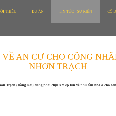
IỚI THIỆU
DỰ ÁN
TIN TỨC - SỰ KIỆN
CỔ 
LO VỀ AN CƯ CHO CÔNG NH
NHƠN TRẠCH
ơn Trạch (Đồng Nai) đang phải chịu sức ép lớn về nhu cầu nhà ở cho cô