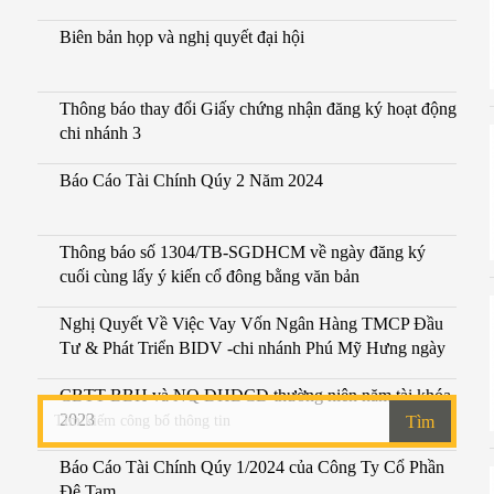
Biên bản họp và nghị quyết đại hội
Thông báo thay đổi Giấy chứng nhận đăng ký hoạt động
chi nhánh 3
Báo Cáo Tài Chính Qúy 2 Năm 2024
Thông báo số 1304/TB-SGDHCM về ngày đăng ký
cuối cùng lấy ý kiến cổ đông bằng văn bản
Nghị Quyết Về Việc Vay Vốn Ngân Hàng TMCP Đầu
Tư & Phát Triển BIDV -chi nhánh Phú Mỹ Hưng ngày
3.7.2
CBTT BBH và NQ ĐHĐCĐ thường niên năm tài khóa
2023
Tìm
Báo Cáo Tài Chính Qúy 1/2024 của Công Ty Cổ Phần
Đệ Tam