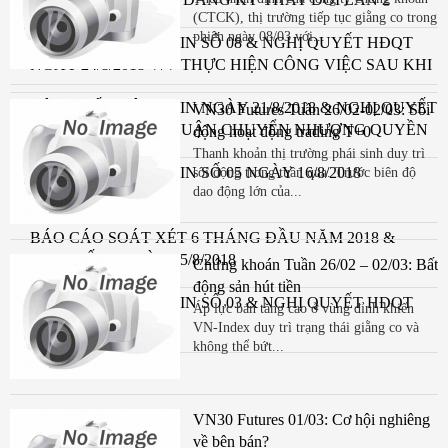
(CTCK), thị trường tiếp tục giằng co trong
NGÀY 05/9/2018)
phiên ngày 08/03 với...
CÔNG BỐ THÔNG TIN SỐ 08 & NGHỊ QUYẾT HĐQT
NGÀY 24/8/2018 V/V THỰC HIỆN CÔNG VIỆC SAU KHI
NHẬN ĐƯỢC
CÔNG BỐ THÔNG TIN NGÀY 21/8/2018 & NGHỊ QUYẾT
VN30 Futures Tuần 26/02-02/03: Sôi
HĐQT V/V CHẤP THUẬN CHUYỂN NHƯỢNG QUYỀN
động hoạt động trading T+0
SDĐ TẠI VSIP
Thanh khoản thị trường phái sinh duy trì
CÔNG BỐ THÔNG TIN SỐ 05 NGÀY 16/8/2018
sôi động trong tuần qua. Trước biên độ
dao động lớn của...
BÁO CÁO SOÁT XÉT 6 THÁNG ĐẦU NĂM 2018 &
CBTT SỐ 04 NGÀY 15/8/2018
Chứng khoán Tuần 26/02 – 02/03: Bất
động sản hút tiền
CÔNG BỐ THÔNG TIN SỐ 03 & NGHỊ QUYẾT HĐQT
Áp lực bán tăng cao ở vùng đỉnh khiến
NGÀY 15/8/2018
VN-Index duy trì trạng thái giằng co và
không thể bứt...
VN30 Futures 01/03: Cơ hội nghiêng
về bên bán?