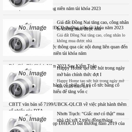
Tài liệu ĐHĐCĐ thường niên năm tài khóa 2023
Giá đất Đồng Nai tăng cao, công nhân
Thông báo mời họp ĐHĐCĐ thường niên tài khóa năm 2023
lo không mua được nhà
ngày 4.4.24
Giá đất Đồng Nai tăng cao, công nhân lo
không mua được nhà
Nghị Quyết số 01 về việc thông qua các nội dung liên quan đến
tổ chức ĐHCĐ thường niên tài khóa năm
Báo Cáo Tài Chính Năm 2023 Sau Kiểm Toán
Happy Home tạo sức hút trong ngày
mở bán chính thức đợt I
Happy Home tạo sức hút trong ngày mở
Công bố thông tin phát hành cổ phiếu để trả cổ tức bằng cổ
bán chính thức đợt I
phiếu và phát hành cổ phiếu để tăng vốn c
CBTT văn bản số 7199/UBCK-QLCB về việc phát hành thêm
cổ phiếu của DTA
Nhơn Trạch: “Giấc mơ có thật” mua
nhà chỉ với 2 triệu đồng/tháng
CBTT thông báo mời họp ĐHĐCĐ bất thường năm 2019 của
CTCP Đệ Tam