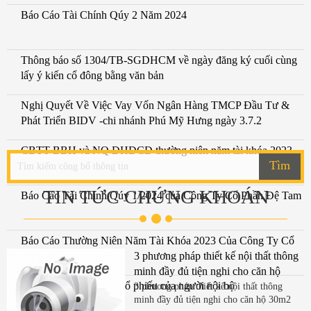
Báo Cáo Tài Chính Qúy 2 Năm 2024
Thông báo số 1304/TB-SGDHCM về ngày đăng ký cuối cùng
lấy ý kiến cổ đông bằng văn bản
Nghị Quyết Về Việc Vay Vốn Ngân Hàng TMCP Đầu Tư &
Phát Triển BIDV -chi nhánh Phú Mỹ Hưng ngày 3.7.2
CBTT BBH và NQ ĐHĐCĐ thường niên năm tài khóa 2023
Tìm
TIN TỨC CHỨNG KHOÁN
Báo Cáo Tài Chính Qúy 1/2024 của Công Ty Cổ Phần Đệ Tam
Báo Cáo Thường Niên Năm Tài Khóa 2023 Của Công Ty Cổ
Phần Đệ Tam
3 phương pháp thiết kế nội thất thông
minh đầy đủ tiện nghi cho căn hộ
Báo cáo sau giao dịch cổ phiếu của người nội bộ
30m2
3 phương pháp thiết kế nội thất thông
minh đầy đủ tiện nghi cho căn hộ 30m2