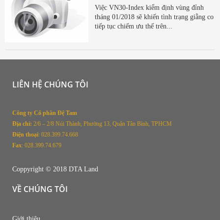
Việc VN30-Index kiểm định vùng đỉnh
tháng 01/2018 sẽ khiến tình trạng giằng co
tiếp tục chiếm ưu thế trên...
LIÊN HỆ CHÚNG TÔI
Công ty Cổ phần Đệ Tam
Địa chỉ:
2/
6 – 2/8 Núi Thành, Phường 13, Quận Tân Bình, TPHCM
Điện thoại
: 028.399.74.668
Fax
: 028.399.74.679
Coppyright © 2018 DTA Land
VỀ CHÚNG TÔI
Giới thiệu