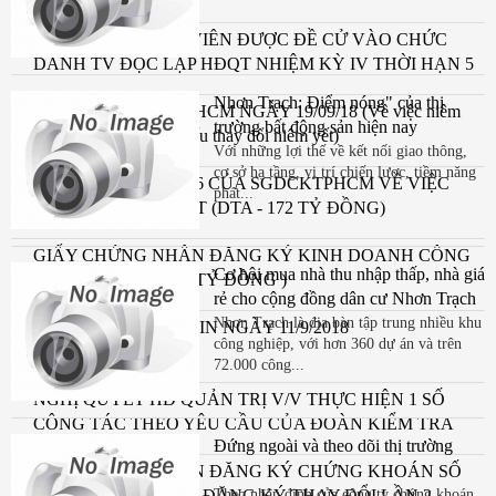
THÔNG BÁO ỨNG VIÊN ĐƯỢC ĐỀ CỬ VÀO CHỨC
DANH TV ĐỘC LẬP HĐQT NHIỆM KỲ IV THỜI HẠN 5
NĂM (2018-2023)
Nhơn Trạch: Điểm nóng" của thị
CV SỐ 1180/TB/SGDHCM NGÀY 19/09/18 (Về việc niêm
trường bất động sản hiện nay
yết và giao dịch cổ phiếu thay đổi niêm yết)
Với những lợi thế về kết nối giao thông,
cơ sở hạ tầng, vị trí chiến lược, tiềm năng
QUYẾT ĐỊNH SỐ 346 CỦA SGDCKTPHCM VỀ VIỆC
phát...
THAY ĐỔI NIÊM YẾT (DTA - 172 TỶ ĐỒNG)
GIẤY CHỨNG NHẬN ĐĂNG KÝ KINH DOANH CÔNG
Cơ hội mua nhà thu nhập thấp, nhà giá
TY CP ĐỆ TAM (172 TỶ ĐỒNG )
rẻ cho cộng đồng dân cư Nhơn Trạch
Nhơn Trạch là địa bàn tập trung nhiều khu
CÔNG BỐ THÔNG TIN NGÀY 11/9/2018
công nghiệp, với hơn 360 dự án và trên
72.000 công...
NGHỊ QUYẾT HĐ QUẢN TRỊ V/V THỰC HIỆN 1 SỐ
CÔNG TÁC THEO YÊU CẦU CỦA ĐOÀN KIỂM TRA
Đứng ngoài và theo dõi thị trường
UBCKNN & CBTT NGÀ
GIẤY CHỨNG NHẬN ĐĂNG KÝ CHỨNG KHOÁN SỐ
136 ( 172 TỶ ĐỒNG)- ĐĂNG KÝ THAY ĐỔI LẦN 2
Theo nhận định của công ty chứng khoán